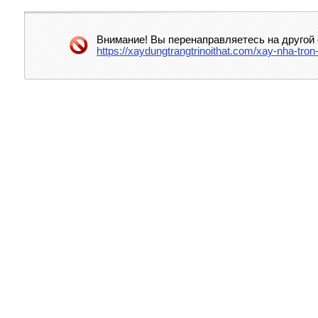
Внимание! Вы перенаправляетесь на другой 
https://xaydungtrangtrinoithat.com/xay-nha-tron